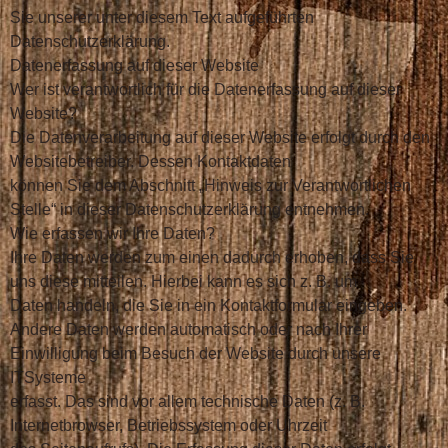
Sie unserer unter diesem Text aufgeführten
Datenschutzerklärung.
Datenerfassung auf dieser Website
Wer ist verantwortlich für die Datenerfassung auf dieser
Website?
Die Datenverarbeitung auf dieser Website erfolgt durch den
Websitebetreiber. Dessen Kontaktdaten
können Sie dem Abschnitt „Hinweis zur Verantwortlichen
Stelle“ in dieser Datenschutzerklärung entnehmen.
Wie erfassen wir Ihre Daten?
Ihre Daten werden zum einen dadurch erhoben, dass Sie
uns diese mitteilen. Hierbei kann es sich z. B. um
Daten handeln, die Sie in ein Kontaktformular eingeben.
Andere Daten werden automatisch oder nach Ihrer
Einwilligung beim Besuch der Website durch unsere
ITSysteme
erfasst. Das sind vor allem technische Daten (z. B.
Internetbrowser, Betriebssystem oder Uhrzeit