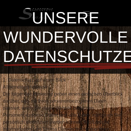
UNSERE
WUNDERVOLLE
DATENSCHUTZ
1. Datenschutz auf einen Blick
Allgemeine Hinweise
Die folgenden Hinweise geben einen einfachen Überblick
darüber, was mit Ihren personenbezogenen Daten
passiert, wenn Sie diese Website besuchen.
Personenbezogene Daten sind alle Daten, mit denen Sie
persönlich identifiziert werden können. Ausführliche
Informationen zum Thema Datenschutz entnehmen