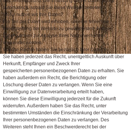
des Seitenaufrufs). Die Erfassung dieser Daten erfolgt
automatisch, sobald Sie diese Website betreten.
Wofür nutzen wir Ihre Daten?
Ein Teil der Daten wird erhoben, um eine fehlerfreie
Bereitstellung der Website zu gewährleisten. Andere
Daten können zur Analyse Ihres Nutzerverhaltens
verwendet werden.
Welche Rechte haben Sie bezüglich Ihrer Daten?
Sie haben jederzeit das Recht, unentgeltlich Auskunft über
Herkunft, Empfänger und Zweck Ihrer
gespeicherten personenbezogenen Daten zu erhalten. Sie
haben außerdem ein Recht, die Berichtigung oder
Löschung dieser Daten zu verlangen. Wenn Sie eine
Einwilligung zur Datenverarbeitung erteilt haben,
können Sie diese Einwilligung jederzeit für die Zukunft
widerrufen. Außerdem haben Sie das Recht, unter
bestimmten Umständen die Einschränkung der Verarbeitung
Ihrer personenbezogenen Daten zu verlangen. Des
Weiteren steht Ihnen ein Beschwerderecht bei der